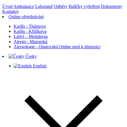
Úvod
Ambulance
Laboratoř
Odběry
Balíčky vyšetření
Dokumenty
Kontakty
Online objednávání
Karlín - Thámova
Karlín - Křižíkova
Ládví – Medalerga
Alergo - Mazurská
Alergologie - Opatovská
Online není k dispozici
Česky
English