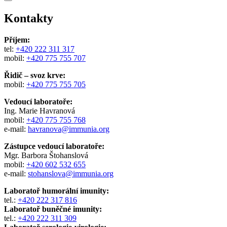
Kontakty
Příjem:
tel:
+420 222 311 317
mobil:
+420 775 755 707
Řidič – svoz krve:
mobil:
+420 775 755 705
Vedoucí laboratoře:
Ing. Marie Havranová
mobil:
+420 775 755 768
e-mail:
havranova@immunia.org
Zástupce vedoucí laboratoře:
Mgr. Barbora Štohanslová
mobil:
+420 602 532 655
e-mail:
stohanslova@immunia.org
Laboratoř humorální imunity:
tel.:
+420 222 317 816
Laboratoř buněčné imunity:
tel.:
+420 222 311 309